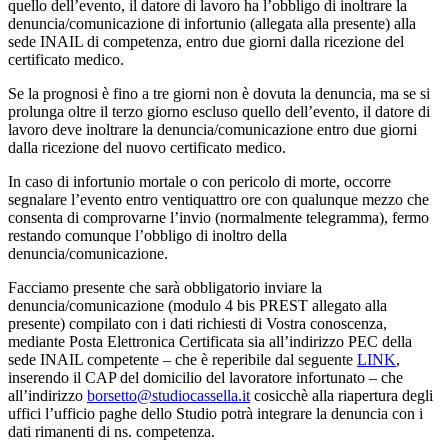
quello dell’evento, il datore di lavoro ha l’obbligo di inoltrare la
denuncia/comunicazione di infortunio (allegata alla presente) alla
sede INAIL di competenza, entro due giorni dalla ricezione del
certificato medico.
Se la prognosi è fino a tre giorni non è dovuta la denuncia, ma se si
prolunga oltre il terzo giorno escluso quello dell’evento, il datore di
lavoro deve inoltrare la denuncia/comunicazione entro due giorni
dalla ricezione del nuovo certificato medico.
In caso di infortunio mortale o con pericolo di morte, occorre
segnalare l’evento entro ventiquattro ore con qualunque mezzo che
consenta di comprovarne l’invio (normalmente telegramma), fermo
restando comunque l’obbligo di inoltro della
denuncia/comunicazione.
Facciamo presente che sarà obbligatorio inviare la
denuncia/comunicazione (modulo 4 bis PREST allegato alla
presente) compilato con i dati richiesti di Vostra conoscenza,
mediante Posta Elettronica Certificata sia all’indirizzo PEC della
sede INAIL competente – che è reperibile dal seguente
LINK
,
inserendo il CAP del domicilio del lavoratore infortunato – che
all’indirizzo
borsetto@studiocassella.it
cosicchè alla riapertura degli
uffici l’ufficio paghe dello Studio potrà integrare la denuncia con i
dati rimanenti di ns. competenza.