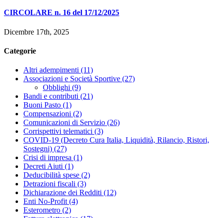
CIRCOLARE n. 16 del 17/12/2025
Dicembre 17th, 2025
Categorie
Altri adempimenti (11)
Associazioni e Società Sportive (27)
Obblighi (9)
Bandi e contributi (21)
Buoni Pasto (1)
Compensazioni (2)
Comunicazioni di Servizio (26)
Corrispettivi telematici (3)
COVID-19 (Decreto Cura Italia, Liquidità, Rilancio, Ristori,
Sostegni) (27)
Crisi di impresa (1)
Decreti Aiuti (1)
Deducibilità spese (2)
Detrazioni fiscali (3)
Dichiarazione dei Redditi (12)
Enti No-Profit (4)
Esterometro (2)